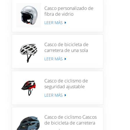
Casco personalizado de
fibra de vidrio
personalizado casco de
LEER MÁS
motociclista
Casco de bicicleta de
carretera de una sola
pieza para adultos, casco
LEER MÁS
de aventura para ciclismo
Unisex, ciclismo de
montaña
Casco de ciclismo de
seguridad ajustable
Unisex MTB ciclismo
LEER MÁS
cuesta abajo bicicleta de
carretera deportes casco
de bicicleta ligero
Casco de ciclismo Cascos
de bicicleta de carretera
de carrera para hombres