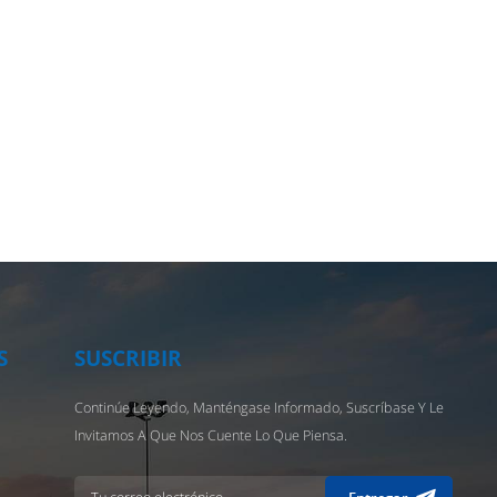
S
SUSCRIBIR
Continúe Leyendo, Manténgase Informado, Suscríbase Y Le
Invitamos A Que Nos Cuente Lo Que Piensa.