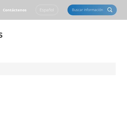
Español
Buscar información
Contáctenos
s
English
Français
Italiano
Português
Español
Deutsch
العربية
Türkçe
Pусский
Tiếng Việt
Română
Norsk
čeština
한국의
Svenska
Melayu