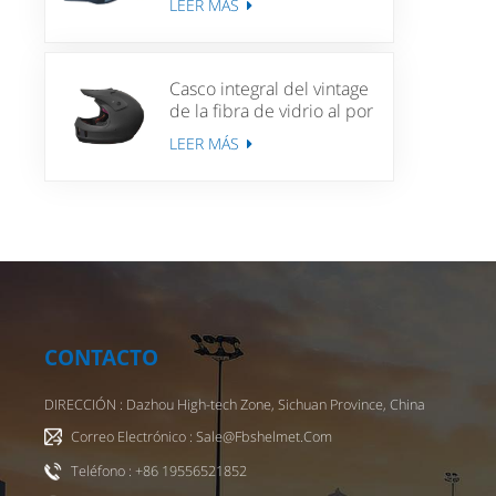
LEER MÁS
Mujeres MTB Casco de
bicicleta de bicicleta
Casco integral del vintage
de la fibra de vidrio al por
mayor para los cascos de
LEER MÁS
Moto de la vespa
CONTACTO
DIRECCIÓN : Dazhou High-tech Zone, Sichuan Province, China
Correo Electrónico : Sale@fbshelmet.com
Teléfono : +86 19556521852