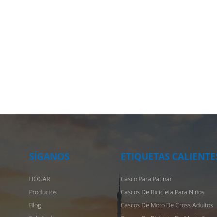
SÍGANOS
ETIQUETAS CALIENTE
HOGAR
Casco Para Patinar
Productos
Cascos De Bicicleta Para Niños
Blog
Cascos De Moto De Cross Adultos