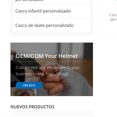
Casco infantil personalizado
Casc
per
sco
Casco de skate personalizado
OEM/ODM Your Helmet
Customized and Wholesale to your
business brand /logo /design
VER MÁS
NUEVOS PRODUCTOS