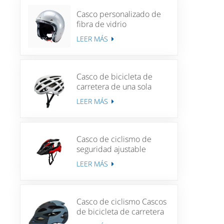
Casco personalizado de
fibra de vidrio
personalizado casco de
LEER MÁS
motociclista
Casco de bicicleta de
carretera de una sola
pieza para adultos, casco
LEER MÁS
de aventura para ciclismo
Unisex, ciclismo de
montaña
Casco de ciclismo de
seguridad ajustable
Unisex MTB ciclismo
LEER MÁS
cuesta abajo bicicleta de
carretera deportes casco
de bicicleta ligero
Casco de ciclismo Cascos
de bicicleta de carretera
de carrera para hombres