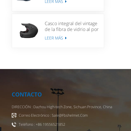
LEER MÁS
Mujeres MTB Casco de
bicicleta de bicicleta
Casco integral del vintage
de la fibra de vidrio al por
mayor para los cascos de
LEER MÁS
Moto de la vespa
CONTACTO
DIRECCIÓN : Dazhou High-tech Zone, Sichuan Province, China
Correo Electrónico : Sale@fbshelmet.com
Teléfono : +86 19556521852