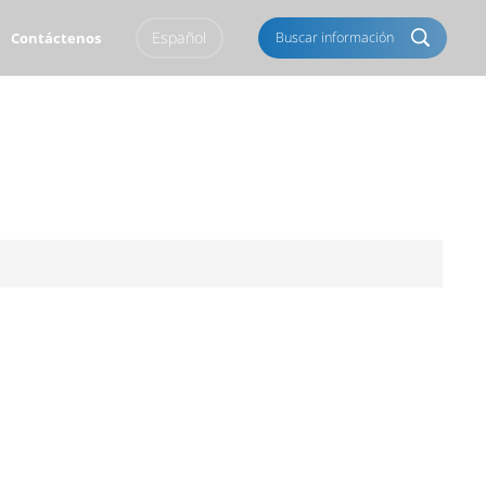
Español
Buscar información
Contáctenos
English
Français
Italiano
Português
Español
Deutsch
العربية
Türkçe
Pусский
Tiếng Việt
Română
Norsk
čeština
한국의
Svenska
Melayu