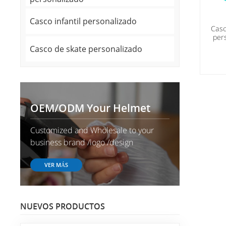
Casco infantil personalizado
Casc
per
sco
Casco de skate personalizado
OEM/ODM Your Helmet
Customized and Wholesale to your
business brand /logo /design
VER MÁS
NUEVOS PRODUCTOS