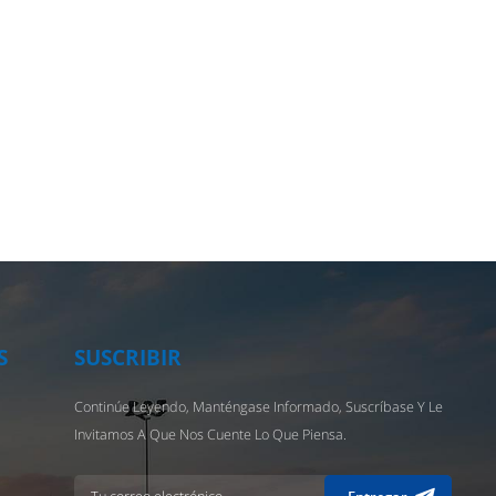
S
SUSCRIBIR
Continúe Leyendo, Manténgase Informado, Suscríbase Y Le
Invitamos A Que Nos Cuente Lo Que Piensa.