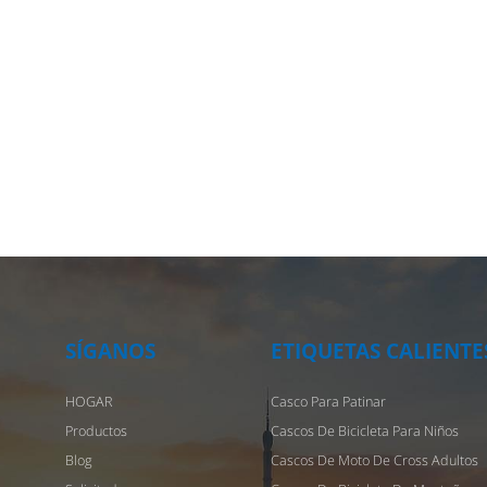
SÍGANOS
ETIQUETAS CALIENTE
HOGAR
Casco Para Patinar
Productos
Cascos De Bicicleta Para Niños
Blog
Cascos De Moto De Cross Adultos