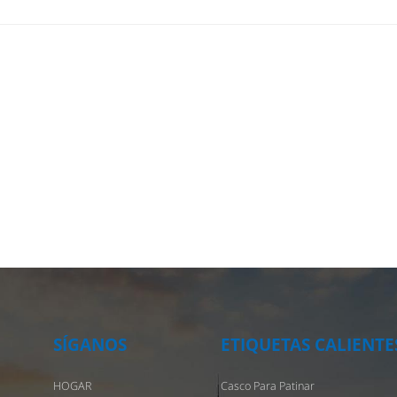
ación deportiva perfecta, complementando su equipo deportivo o
lo, haciendo que la forma general sea más completa y personaliza
ones coloridas: desde una variedad de colores, patrones y patrone
ncia hasta equipos funcionales profesionales, los cascos
lizados brindan una selección rica y diversa para satisfacer las
ades de diferentes usuarios. Ya sea que prefiera la moda sencilla, 
ogía moderna o los clásicos retro, los cascos personalizados puede
rse a su estilo personal. ? Vanguardia competitiva: En el ámbito de
ición deportiva profesional, los cascos personalizados son un
miento indispensable. A través de la personalización, los jugadores
 crear cascos exclusivos según las necesidades del juego y sus
s preferencias, mejorar la extensión de la comodidad, el rendimien
rotección y otros aspectos, y ayudar al nivel de rendimiento
itivo. ? ¡Cascos personalizados, liderando la tendencia de la moda
ándose en un viaje de aventuras! Ya sea que busque un diseño
SÍGANOS
ETIQUETAS CALIENTE
alizado o realice funciones profesionales, los cascos personalizado
HOGAR
Casco Para Patinar
 brindarle una experiencia única y una protección perfecta.