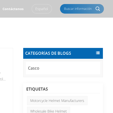
Español
Buscar información
Contáctenos
English
Français
Italiano
Português
CATEGORÍAS DE BLOGS
Español
Deutsch
العربية
Türkçe
Casco
o
Pусский
Tiếng Việt
tilo
Română
Norsk
ETIQUETAS
egún
?
čeština
한국의
Motorcycle Helmet Manufacturers
Svenska
Melayu
Wholesale Bike Helmet
 una