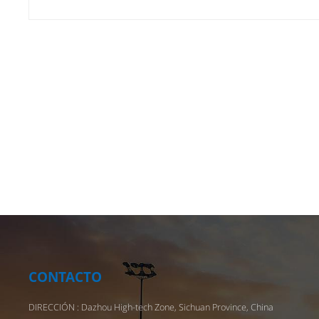
combin
vehícu
? Opci
aparie
persona
necesid
tecnol
adapta
compet
equipa
pueden
propia
de la p
compet
embarc
CONTACTO
person
DIRECCIÓN : Dazhou High-tech Zone, Sichuan Province, China
pueden