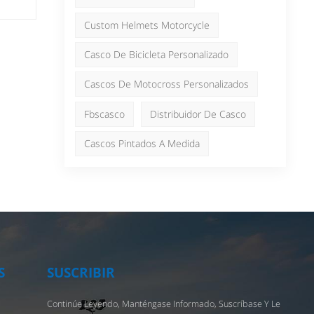
日本語
Nederlands
Custom Helmets Motorcycle
da.
s de
Casco De Bicicleta Personalizado
Cascos De Motocross Personalizados
la
Fbscasco
Distribuidor De Casco
n
 la
Cascos Pintados A Medida
to
,
S
SUSCRIBIR
s
Continúe Leyendo, Manténgase Informado, Suscríbase Y Le