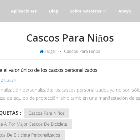
Aplicaciones
Blog
Sobre Nosotros
Apoyo
Cascos Para Niños
Hogar
Cascos Para Niños
e el valor único de los cascos personalizados
 27, 2024
onalización personalizada: los cascos personalizados ya no son sól
eza de equipo de protección, sino también una manifestación de es
ual y gusto único. Desde el diseño de apariencia hasta la
QUETAS :
Cascos Para Niños
alización funcional, los usuarios pueden crear cascos exclusivos s
opias necesidades y preferencias para mostrar su encanto único. 
a Al Por Major Cascos De Bicicleta
ción deportiva: ya sea que sea un entusiasta de la bicicleta, un
os De Bicicleta Personalizados
dor o un motociclista, los cascos personalizados pueden brindarle