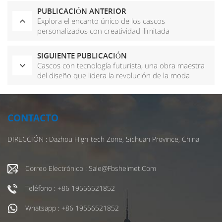
PUBLICACIÓN ANTERIOR
Explora el encanto único de los cascos
personalizados con creatividad ilimitada
SIGUIENTE PUBLICACIÓN
Cascos con tecnología futurista, una obra maestra
del diseño que lidera la revolución de la moda
CONTACTO
DIRECCIÓN : Dazhou High-tech Zone, Sichuan Province, China
Correo Electrónico : Sale@fbshelmet.com
Teléfono : +86 19556521852
Whatsapp : +86 19556521852