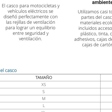
ambient
El casco para motocicletas y
vehículos eléctricos se
Utilizamos casi t
diseñó perfectamente con
partes del cas
las rejillas de ventilación
materiales ecol
para lograr un equilibrio
incluidos acceso
entre seguridad y
plástico, tinta, 
ventilación.
adhesivos, cajas d
cajas de cartón
del casco
TAMAÑO
XS
S
M
L