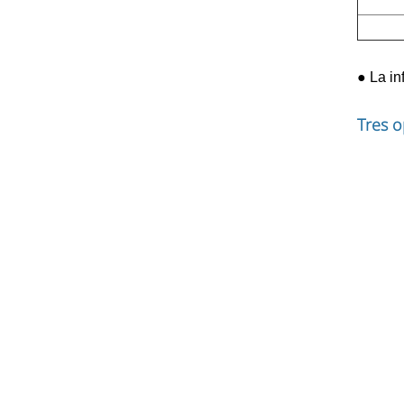
●
La inf
Tres o