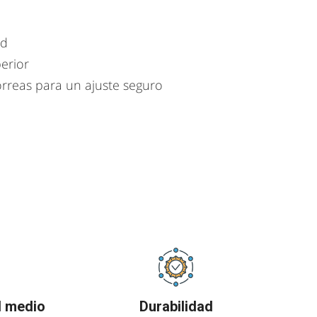
ad
perior
orreas para un ajuste seguro
l medio
Durabilidad