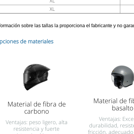
XL
XL
ormación sobre las tallas la proporciona el fabricante y no garan
pciones de materiales
Material de f
Material de fibra de
basalto
carbono
Ventajas: Exce
Ventajas: peso ligero, alta
durabilidad, resist
resistencia y fuerte
fricción, adecuad