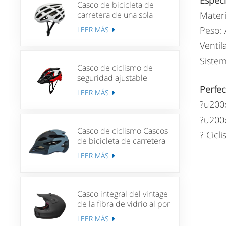
Especi
Casco de bicicleta de
carretera de una sola
Materi
pieza para adultos, casco
Peso:
LEER MÁS
de aventura para ciclismo
Unisex, ciclismo de
Ventil
montaña
Sistem
Casco de ciclismo de
seguridad ajustable
Unisex MTB ciclismo
Perfec
LEER MÁS
cuesta abajo bicicleta de
?u200
carretera deportes casco
de bicicleta ligero
?u200
Casco de ciclismo Cascos
?️ Cicl
de bicicleta de carretera
de carrera para hombres
LEER MÁS
Mujeres MTB Casco de
bicicleta de bicicleta
Casco integral del vintage
de la fibra de vidrio al por
mayor para los cascos de
LEER MÁS
Moto de la vespa