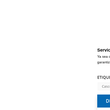
Servi
Ya sea 
garanti
ETIQU
Casc
D