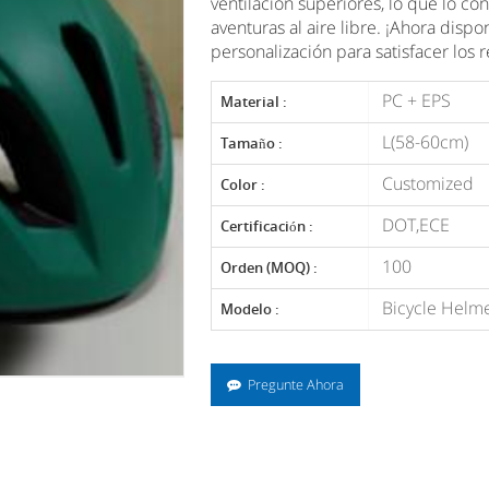
ventilación superiores, lo que lo c
aventuras al aire libre. ¡Ahora dispo
personalización para satisfacer los 
PC + EPS
Material :
L(58-60cm)
Tamaño :
Customized
Color :
DOT,ECE
Certificación :
100
Orden (MOQ) :
Bicycle Helm
Modelo :
Pregunte Ahora