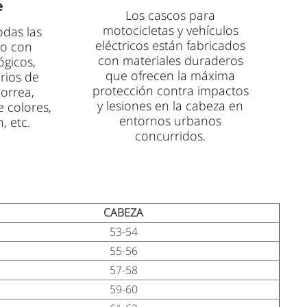
e
Los cascos para
motocicletas y vehículos
odas las
eléctricos están fabricados
co con
con materiales duraderos
ógicos,
que ofrecen la máxima
rios de
protección contra impactos
correa,
y lesiones en la cabeza en
e colores,
entornos urbanos
, etc.
concurridos.
CABEZA
53-54
55-56
57-58
59-60