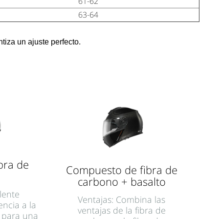
61-62
63-64
tiza un ajuste perfecto.
ibra de
Compuesto de fibra de
carbono + basalto
lente
Ventajas: Combina las
encia a la
ventajas de la fibra de
o para una