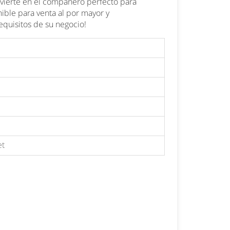
onvierte en el compañero perfecto para
nible para venta al por mayor y
日本語
Nederlands
requisitos de su negocio!
et