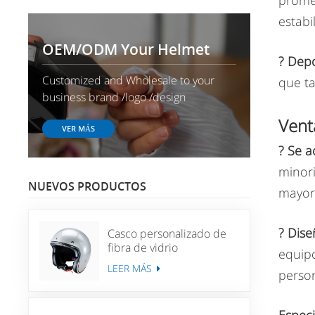
promet
estabi
OEM/ODM Your Helmet
? Depo
Customized and Wholesale to your
que ta
business brand /logo /design
Vent
VER MÁS
? Se a
minori
NUEVOS PRODUCTOS
mayor
? Dise
Casco personalizado de
fibra de vidrio
equipo
personalizado casco de
LEER MÁS
person
motociclista