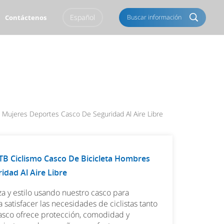
Español
Buscar información
Contáctenos
English
Français
Italiano
Português
Español
Deutsch
Mujeres Deportes Casco De Seguridad Al Aire Libre
العربية
Türkçe
Pусский
Tiếng Việt
TB Ciclismo Casco De Bicicleta Hombres
dad Al Aire Libre
Română
Norsk
a y estilo usando nuestro casco para
čeština
한국의
satisfacer las necesidades de ciclistas tanto
asco ofrece protección, comodidad y
Svenska
Melayu