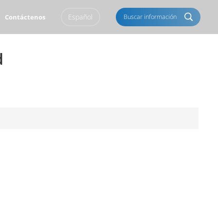
Español
Buscar información
Contáctenos
d
English
Français
Italiano
Português
Español
Deutsch
العربية
Türkçe
Pусский
Tiếng Việt
Română
Norsk
čeština
한국의
Svenska
Melayu