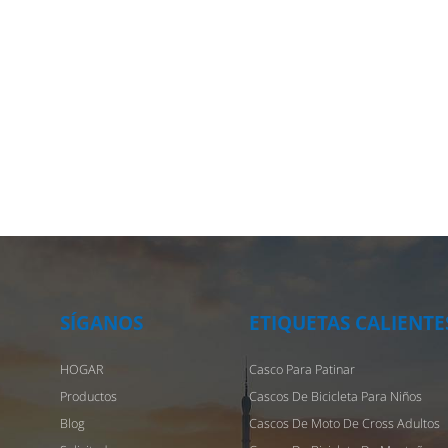
SÍGANOS
ETIQUETAS CALIENTE
HOGAR
Casco Para Patinar
Productos
Cascos De Bicicleta Para Niños
Blog
Cascos De Moto De Cross Adultos