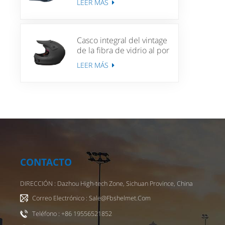
LEER MÁS
Mujeres MTB Casco de
bicicleta de bicicleta
Casco integral del vintage
de la fibra de vidrio al por
mayor para los cascos de
LEER MÁS
Moto de la vespa
CONTACTO
DIRECCIÓN : Dazhou High-tech Zone, Sichuan Province, China
Correo Electrónico : Sale@fbshelmet.com
Teléfono : +86 19556521852