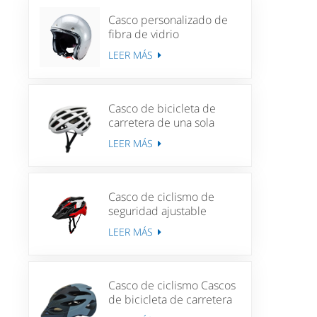
Casco personalizado de
fibra de vidrio
personalizado casco de
LEER MÁS
motociclista
Casco de bicicleta de
carretera de una sola
pieza para adultos, casco
LEER MÁS
de aventura para ciclismo
Unisex, ciclismo de
montaña
Casco de ciclismo de
seguridad ajustable
Unisex MTB ciclismo
LEER MÁS
cuesta abajo bicicleta de
carretera deportes casco
de bicicleta ligero
Casco de ciclismo Cascos
de bicicleta de carretera
de carrera para hombres