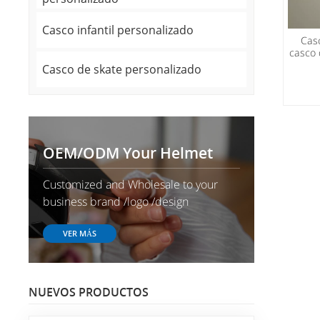
Casco infantil personalizado
Cas
casco 
vidri
Casco de skate personalizado
OEM/ODM Your Helmet
Customized and Wholesale to your
business brand /logo /design
VER MÁS
NUEVOS PRODUCTOS