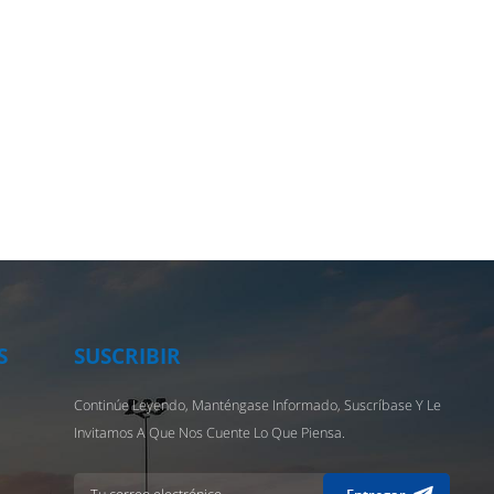
S
SUSCRIBIR
Continúe Leyendo, Manténgase Informado, Suscríbase Y Le
Invitamos A Que Nos Cuente Lo Que Piensa.